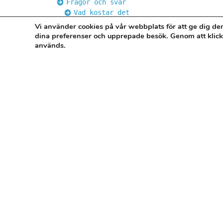
Frågor och svar
Vad kostar det
Domstol
Vi använder cookies på vår webbplats för att ge dig d
Rättshjälp rättsskydd
dina preferenser och upprepade besök. Genom att klic
Varför advokat
används.
Om oss
Kontakta oss
Cookies
Personuppgiftspolicy
LÄNKAR
Hem