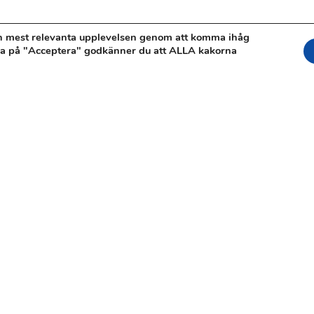
en mest relevanta upplevelsen genom att komma ihåg
ka på "Acceptera" godkänner du att ALLA kakorna
KONTAKT
Hammarbybacken 27